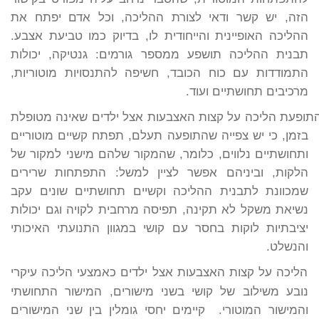
הזה, יש קשר ודאי לצורת ההליכה, וכל אדם יפתח את
ההליכה האופיינית והייחודית לו, בדיוק כמו טביעת אצבע.
תבנית ההליכה תושפע ממספר גורמים: גנטיקה, יכולות
התמודדות עם כוח הכובד, חשיפה להתנסויות מוטוריות,
מרכיבים תחושתיים ועוד.
ופעת הליכה על קצות האצבעות אצל ילדים שאינה מטופלת
בזמן, כי יש צפייה שהתופעה תעלם, תפתח קשיים מוטוריים
ותחושתיים נלווים, כלומר, שהמקור שלהם מישני למקור של
הלקות, וביניהם אפשר לציין למשל: התפתחות שרירים
שמכוונת לתבנית ההליכה וקשיים תחושתיים שונים עקב
נשיאת משקל לא תקינה, תפיסה מרחבית לקויה וגם יכולות
יציבתיות לוקות בחסר עם קושי במגוון התנועתי האיכותי
והנשלט.
הליכה על קצות האצבעות אצל ילדים כאמצעי הליכה עיקרי
נובע משילוב של קושי בשני מישורים, המישור התחושתי
והמישור המוטורי. קיימים יחסי גומלין בין שני המישורים