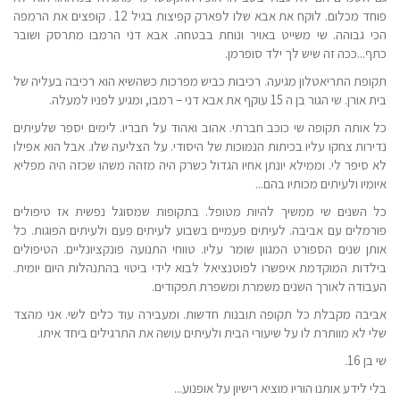
פוחד מכלום. לוקח את אבא שלו לפארק קפיצות בגיל 12 . קופצים את הרמפה
הכי גבוהה. שי משייט באויר ונוחת בבטחה. אבא דני הרמבו מתרסק ושובר
כתף...ככה זה שיש לך ילד סופרמן.
תקופת התריאטלון מגיעה. רכיבות כביש מפרכות כשהשיא הוא רכיבה בעליה של
בית אורן. שי הגור בן ה 15 עוקף את אבא דני – רמבו, ומגיע לפניו למעלה.
כל אותה תקופה שי כוכב חברתי. אהוב ואהוד על חבריו. לימים יספר שלעיתים
נדירות צחקו עליו בכיתות הנמוכות של היסודי. על הצליעה שלו. אבל הוא אפילו
לא סיפר לי. וממילא יונתן אחיו הגדול כשרק היה מזהה משהו שכזה היה מפליא
איומיו ולעיתים מכותיו בהם...
כל השנים שי ממשיך להיות מטופל. בתקופות שמסוגל נפשית אז טיפולים
פורמלים עם אביבה. לעיתים פעמיים בשבוע לעיתים פעם ולעיתים הפוגות. כל
אותן שנים הספורט המגוון שומר עליו. טווחי התנועה פונקציונליים. הטיפולים
בילדות המוקדמת איפשרו לפוטנציאל לבוא לידי ביטוי בהתנהלות היום יומית.
העבודה לאורך השנים משמרת ומשפרת תפקודים.
אביבה מקבלת כל תקופה תובנות חדשות. ומעבירה עוד כלים לשי. אני מהצד
שלי לא מוותרת לו על שיעורי הבית ולעיתים עושה את התרגילים ביחד איתו.
שי בן 16.
בלי לידע אותנו הוריו מוציא רישיון על אופנוע...