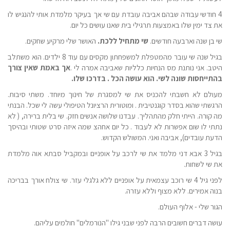
4 חודשי עבודה שבהם אביבה עובדת עם שי אך בעיקר מלמדת אותי להנגיש לו
את צד ימין שלו באמצעות תרגילי בית שאנו עושים כל יום.
שי בן שנה וארבעה חודשים.
שי מתחיל ללכת.
האושר שלי מרקיע שחקים.
בגיל שנה שי עובר מהמטפלת למשפחתון מקסים עם עוד 8 ילדים. הוא משתלב
היטב. אני נותנת מס הנחיות כלליות שאביבה אמרה לי .
אך באמת שאין צורך
בהתייחסות שונה לשי. הוא עושה הכל . בדרכו שלו.
מעולם לא חשבתי להכניס את שי למסגרת של חינוך מיוחד. משתי סיבות.
הרגשתי שהוא בסדר קוגנטיבית . ומוטורית הרציונל הטיפולי עשה לי שכל. הבנתי
מה קורה. הייתי חלק מהתהליך. עבדנו שלושה אנשים חזק. שי בלית ברירה, ( לא
נתתי לו שום אפשרות לא לעבוד . כל יום אחהצ שמה איזה סרט שטותי ובהיסך
הדעת עובדים), אביבה ואני. המשולש הקדוש.
בגיל 3 אבא דני מלמד את שי לרכב על אופניים ובמקביל סבתא אוה מלמדת
את שי לשחות.
לפני גיל 4 שי רוכב עצמאית על אופניים ללא גלגלי עזר. שי צולח אורך בבריכה
בנוה אמירים. ללא מצוף וללא עזרה.
הגור שלי - אלוף העולם.
עושה דברים חשובים הרבה לפני שבני גילו "הנורמלים"
חולמים עליהם.