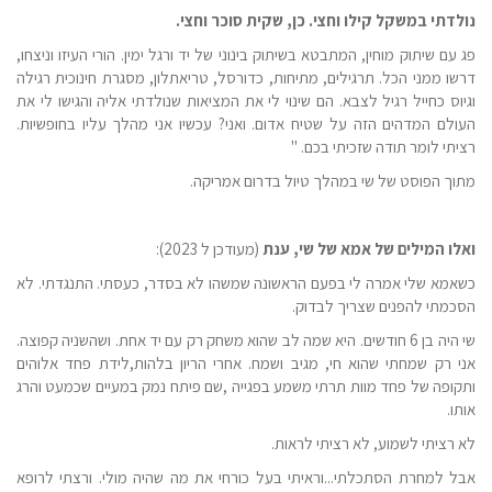
נולדתי במשקל קילו וחצי. כן, שקית סוכר וחצי.
פג עם שיתוק מוחין, המתבטא בשיתוק בינוני של יד ורגל ימין. הורי העיזו וניצחו,
דרשו ממני הכל. תרגילים, מתיחות, כדורסל, טריאתלון, מסגרת חינוכית רגילה
וגיוס כחייל רגיל לצבא. הם שינוי לי את המציאות שנולדתי אליה והגישו לי את
העולם המדהים הזה על שטיח אדום. ואני? עכשיו אני מהלך עליו בחופשיות.
רציתי לומר תודה שזכיתי בכם. "
מתוך הפוסט של שי במהלך טיול בדרום אמריקה.
ואלו המילים של אמא של שי, ענת
(מעודכן ל 2023):
כשאמא שלי אמרה לי בפעם הראשונה שמשהו לא בסדר, כעסתי. התנגדתי. לא
הסכמתי להפנים שצריך לבדוק.
שי היה בן 6 חודשים. היא שמה לב שהוא משחק רק עם יד אחת. ושהשניה קפוצה.
אני רק שמחתי שהוא חי, מגיב ושמח. אחרי הריון בלהות,לידת פחד אלוהים
ותקופה של פחד מוות תרתי משמע בפגייה ,שם פיתח נמק במעיים שכמעט והרג
אותו.
לא רציתי לשמוע, לא רציתי לראות.
אבל למחרת הסתכלתי...וראיתי בעל כורחי את מה שהיה מולי. ורצתי לרופא