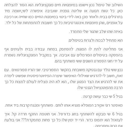
השילוב של טיפול נכון ויישומו במיומנויות חיים פונקציונליות הוא הסוד להצלחה
כאן. כל טווח תנועה או שליטה גופנית שאביבה איפשרה לשי,יושמה מיד
בתרגילים בבית ולאחר מכן באה לידי ביטוי במיומנות החיים כמו שחייה או רכיבה
על אופניים ,שהן מיומנויות אינטגרטיביות כל כך חשובות להתפתחות של כל ילד.
באיזה שהו שלב שהגור שלי מתמרד.
הוא מתחיל לבכות ולצרוח בטיפולים.
אני מחליטה לתת לו הפוגות. להסתפק בפחות עבודה בבית ולעיתים אף
בהפסקה בטיפולים הפורמלים עם אביבה. אך במקביל הפונקציונליות נשמרת
על ידי חוגי הספורט השונים ששי משתתף בהם.
נכון ששי נולד עם גנטיקה משובחת בהקשר הספורטיבי. שני הוריו ספורטאים . עם
זאת, חשוב לי להדגיש שאילולי האיפשור שיצרה הפיזיוטרפיסטית שפשוט לימדה
את שי להרגיש את הצד הפגוע שלו , הוא לא היה מצליח לעולם למצות כל כך
הרבה מהפוטנציאל הגנטי שלו.
בגיל 5 שי כבר עושה קרטה .
מאסטר רוני אקירב המופלא מוציא אותו לוחם . משתתף ומנצח קרבות ביד אחת.
בגיל 6 שי מבקש להשתתף בחוג כדורסל. אני חוטפת התקף חרדה קל. איך
לעזאזל הוא יתפוס כדור. הרי יד ימין שלו כל כך פחות מתפקדת??? אני בולעת
את הרוק ומסכימה .