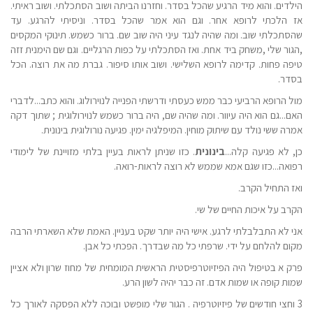
הילדים. והוא מיד הרגיע שהכל בסדר. וחזרנו הביתה ושוב הסתכלתי. ושוב ראיתי.
אז הלכתי לרופא אחר. וגם הוא אמר שהכל בסדר. וניסיתי להרגע. עד
שהסתכלתי שוב. ומה שהיה לנגד עיני היה שוב שם. ברור כשמש. תינוקי המקסים
,הגור שלי ,משחק ביד אחת. ואז הסתכלתי על כפות הרגליים. וגם שם הימנית זזה
טיפה פחות. קדימה לרופא השלישי. ושוב אותו סיפור. גברת מה את רוצה. הכל
בסדר.
מול הרופא הרביעי כבר ממש כעסתי ודרשתי הפנייה לנוירולוג. והוא כתב...לדברי
האם...גם הוא היה עיוור. ומה שהיה שם, היה ברור כשמש לנוירולוגית ;
שתוך דקה
אמרה ששי נולד עם שיתוק מוחין. המיפלגיה ימין. פגיעה נורולוגית בינונית.
כן, לא פגיעה קלה...
בינונית
. כזו שניתן לראות בעיין בלתי מזויינת של לימודי
רפואה...כזו שגם אמא שממש לא רוצה לראות-רואה.
ואז התחיל הקרב.
הקרב על איכות החיים של שי.
אני לא התבלבלתי לרגע. אישי היה יותר שקט בעניין. האמת שלא השארתי הרבה
מקום להלחם על ידי. שרפתי כל מה שבדרך. הפכתי כל אבן.
פרק א בטיפול היה הפיזיוטרפיסטית הראשית המומחית של מחוז שרון ולא אציין
שמות קופה או שמות אדם. זה כבר יהיה לשון הרע.
3 וחצי חודשים של פיזיוטרפיה . הגור שלי מופשט ובוכה ללא הפסקה לאורך כל