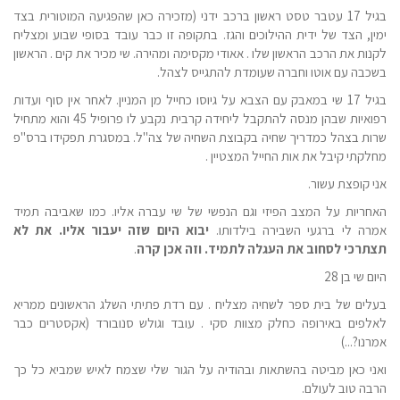
בגיל 17 עטבר טסט ראשון ברכב ידני (מזכירה כאן שהפגיעה המוטורית בצד
ימין, הצד של ידית ההילוכים והגז. בתקופה זו כבר עובד בסופי שבוע ומצליח
לקנות את הרכב הראשון שלו . אאודי מקסימה ומהירה. שי מכיר את קים . הראשון
בשכבה עם אוטו וחברה שעומדת להתגייס לצהל.
בגיל 17 שי במאבק עם הצבא על גיוסו כחייל מן המניין. לאחר אין סוף ועדות
רפואיות שבהן מנסה להתקבל ליחידה קרבית נקבע לו פרופיל 45 והוא מתחיל
שרות בצהל כמדריך שחיה בקבוצת השחיה של צה"ל. במסגרת תפקידו ברס"פ
מחלקתי קיבל את אות החייל המצטיין .
אני קופצת עשור.
האחריות על המצב הפיזי וגם הנפשי של שי עברה אליו. כמו שאביבה תמיד
אמרה לי ברגעי השבירה בילדותו.
יבוא היום שזה יעבור אליו. את לא
תצתרכי לסחוב את העגלה לתמיד. וזה אכן קרה
.
היום שי בן 28
בעלים של בית ספר לשחיה מצליח . עם רדת פתיתי השלג הראשונים ממריא
לאלפים באירופה כחלק מצוות סקי . עובד וגולש סנובורד (אקסטרים כבר
אמרנו?...)
ואני כאן מביטה בהשתאות ובהודיה על הגור שלי שצמח לאיש שמביא כל כך
הרבה טוב לעולם.