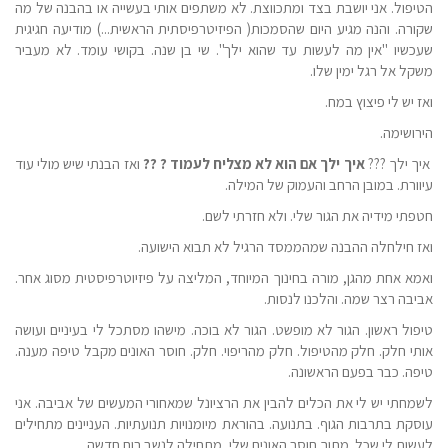
הטיפול. אני יושבת בצד ומתכווצת. לא משתפים אותי בעשייה או בהבנה של מה
שקורה. והנה מגיע היום שהסמכות( הפיזיטרפיסתית הראשית...) מודיעה חגיגית
שעכשיו "אין מה לעשות עד שהוא ילך". שי בן שנה. בקושי עומד. לא מעביר
משקל אל רגל ימין שלו.
ואז יש לי פיצוץ במח.
הירושימה.
איך ילך ???
איך ילך אם הוא לא מצליח לעמוד ?
??
ואז הבנתי שיש מולי עוד
עיוורת. במובן הרחב והעמוק של המילה.
חטפתי מידיה את הגור שלי. ולא חזרתי לשם.
ואז חילחלה ההבנה שמהממסד הרגיל לא תבוא הישועה.
ואמא אחת מהגן, מורה בחינוך המיוחד, המליצה על פיזיוטרפיסטית מסוג אחר.
אביבה רצר שמה. והלכנו לנסות.
טיפול ראשון. הגור לא מופשט. הגור לא בוכה. מישהו מסתכל לי בעיניים ועושה
אותי חלק. חלק מהטיפול. חלק מהריפוי. חלק. חוסר האונים מקבל טיפה מענה.
טיפה. כבר בפעם הראשונה.
לשמחתי יש לי את הכלים להבין את הרציונל שמאחורי המעשים של אביבה. אני
עוסקת בתרבות הגוף. בתנועה. בהוראת מיומנויות תנועתיות. העניינים מתחילים
לעשות לי שכל. מתוך חוסר האונים שלי, מתחילה לנשב רוח חדשה.