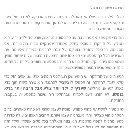
מפגש ראשון בכדורסל.
הכל רגיל. בדרכו שלו שי משתלב. מפתח לעצמו טכניקה לא רק של צעד
וחצי,אלא של יד וחצי. והוא מצליח. בהכל. נושך שפתיים,עובד קשה ומרוויח את
מקומו בחמישיה בזכות.
תוך כדי תקופה זו אני מתייעצת עם פרופסור ויינטראוב, אורטופד ילדים ידוע והוא
ממליץ על הזרקות בוטוקס כחלק ממחקר שמתקיים בבית חולים דנה. אני
מסכימה. הרציונל להזריק בוטוקס על מנת להרפות במידה מסויימת את
השרירים הכל כך ספסטיים- קפוצים) שהם התופעה הנפוצה של ה שיתוק מוחין.
נשמע כמו פיתרון קל. מזריקים ויש הרפייה בספסטיות וחוזרים על זה כל חודש.
בינתיים מאפשרים תנועה בטווחים משופרים.
הגיע היום של ההזרקה. שי חושש שכן רגע לפני תופסים אותו שני אחים חזק כדי
שלא יתנגד להזרקה. זה הספיק לו בשביל להתנגד. הוא צורח קשות תוך כדי.
באותו רגע אני מחליטה
שעדיף לי ילד יותר צולע אבל הרבה יותר בריא
בנפשו.
לא חזרנו לשם למרות שבהחלט היה שיפור בספסטיות בעקבות
ההזרקה.
שי ממשיך להשתתף בחוגי ספורט. מוכיח לעצמו שהוא לא פחות מאחרים. ברוב
המקרים הוא מצליח יותר. מנצח את עצמו ואותם. תחביב האופניים עולה מדרגה
כששי מחליט לקפוץ מרמפות. הוא בונה ומאלתר בכל מקום אפשרי. הילד הזה
גם השמיים הם לא גבול בשבילו. אופיו האקסטרימי מתגלה במלואו. הוא לא