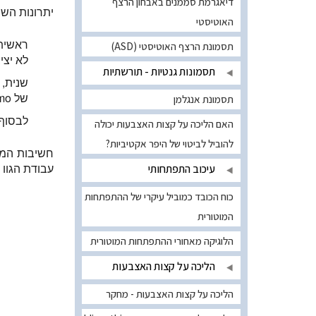
דיאגרמת סממנים באבחון הרצף
יתרונות הש
האוטיסטי
תסמונת הרצף האוטיסטי (ASD)
לא יצי
תסמונות גנטיות - תורשתיות
שנית, 
של NeRmo.
תסמונת אנגלמן
לבסוף, NeRmo מפגין תמרונים זריזים הדורשים גם רדיוס פניה קטן וגם מהירות הליכה מה
האם הליכה על קצות האצבעות יכולה
להוביל לביטוי של היפר אקטיביות?
חשיבות המח
עבודת הגוו ש
עיכוב התפתחותי
כוח הכובד כמוביל עיקרי של ההתפתחות
המוטורית
הלוגיקה מאחורי ההתפתחות המוטורית
הליכה על קצות האצבעות
הליכה על קצות האצבעות - מחקר