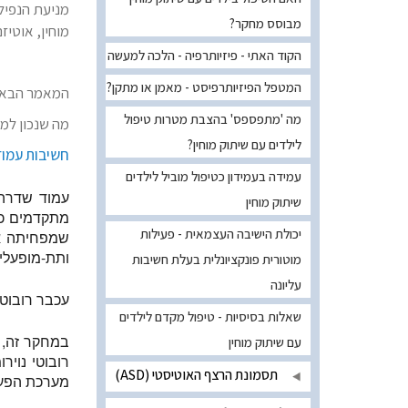
מניעת הנפילה
מבוסס מחקר?
מוחין, אוטיז
הקוד האתי - פיזיותרפיה - הלכה למעשה
המטפל הפיזיותרפיסט - מאמן או מתקן?
המאמר הבא מ
מה 'מתפספס' בהצבת מטרות טיפול
מה שנכון למוד
לילדים עם שיתוק מוחין?
חשיבות עמוד
עמידה בעמידון כטיפול מוביל לילדים
עמוד שדרה 
שיתוק מוחין
מתקדמים כיו
יכולת הישיבה העצמאית - פעילות
שמפחיתה את
ותת-מופעלים
מוטורית פונקציונלית בעלת חשיבות
עליונה
עכבר רובוט
שאלות בסיסיות - טיפול מקדם לילדים
במחקר זה, 
עם שיתוק מוחין
תסמונת הרצף האוטיסטי (ASD)
מערכת הפעל