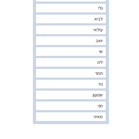
גלי
לביא
עילאי
יואב
שי
ליה
תמר
ניר
שמעון
חני
מאיה