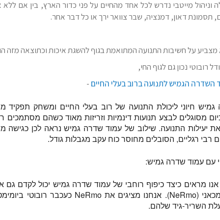
 וניהול מייטבי נדרש לכל אחד מהחיים על פני כדור הארץ, בין אם ללא אב
ם, תסמונת דאון, דמנציה, שבר צוואר ירך או כל דבר אחר.
צביע על חשיבות התנועה המתואמת בגוף להשגת איכות וכתוצאה מזה הו
ל רובוטי נכון גם לגוף החי,
 השדרה הגמיש לתנועה ברוב בעלי החיים
-
גמיש חיוני ליכולת התנועה של רוב בעלי החיים ומשחק תפקיד מר
ם מסוגלים לבצע תנועות דינמיות וזריזות מאוד כשהם מסתמכים רק 
 יעילות התנועה. שילוב של עמוד שדרה גמיש נראה לכן כגישה מבט
 רבי רגליים, הסובלים מחוסר כוח עקב מגבלות גודל.
י עם עמוד שדרה גמיש:
אנו מראים כיצד כיפוף רוחבי של עמוד שדרה גמיש יכול לקדם גם א
רובוטי נוירומכאני (NeRmo). אנחנו מצי
ת השריר-גיד שלהם.