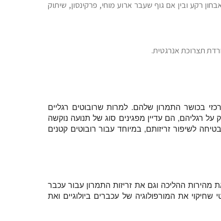
חון רקע ובין אם גוף שעבר ארוע מוחי, פרקינסון, שיתוק
רדת תצרוכת אנרגטית.
כזי בכושר התמרון שלהם. למרות שרובוטים רגליים
על רגליהם, הם עדיין מפגינים סוג של תנועה נוקשה
יחה לשיפור זריזותם, במיוחד עבור רובוטים קטנים
ת מהירות ההליכה וגם את זריזות התמרון עבור עכבר
גים את NeRmo כעכבר רובוטי ביומימטי שחיקוי את המורפולוגיה של עכברים ביולוגיים ואת