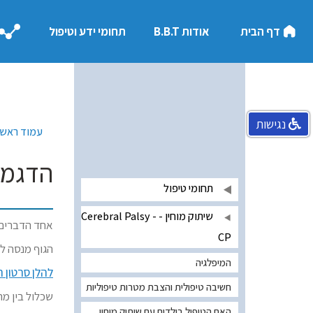
דף הבית
אודות B.B.T
תחומי ידע וטיפול
נגישות
עמוד ראשי
הדגמת 
תחומי טיפול
שיתוק מוחין - Cerebral Palsy -
אחד הדברים 
CP
הגוף מנסה לה
המיפלגיה
להלן סרטון 
חשיבה טיפולית והצבת מטרות טיפוליות
שכלול בין מה
האם הטיפול בילדים עם שיתוק מוחין