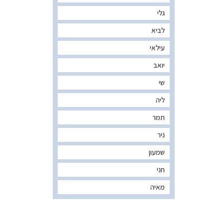
גלי
לביא
עילאי
יואב
שי
ליה
תמר
ניר
שמעון
חני
מאיה