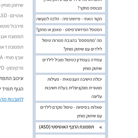
שיתוק מוחין- CP
מבוסס מחקר?
אוטיזם- ASD
הקוד האתי - פיזיותרפיה - הלכה למעשה
סירבול מוטורי- 
המטפל הפיזיותרפיסט - מאמן או מתקן?
תסמונת אנגלמן
מה 'מתפספס' בהצבת מטרות טיפול
תסמונת דאון- 
לילדים עם שיתוק מוחין?
שבץ מוחי- CVA
עמידה בעמידון כטיפול מוביל לילדים
פרקינסון- PD
שיתוק מוחין
עיכוב התפת
יכולת הישיבה העצמאית - פעילות
מוטורית פונקציונלית בעלת חשיבות
הגוף תמיד י
עליונה
לתובנות מה
שאלות בסיסיות - טיפול מקדם לילדים
עם שיתוק מוחין
תסמונת הרצף האוטיסטי (ASD)