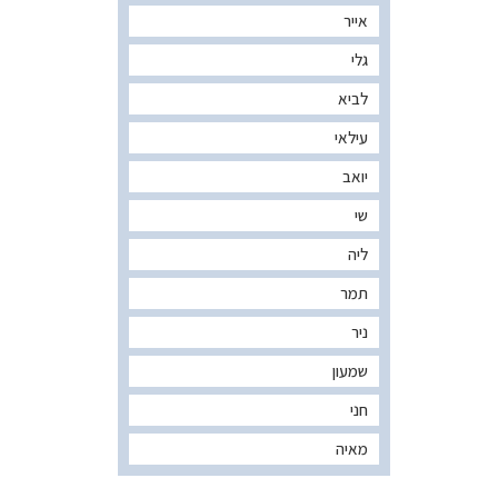
אייר
גלי
לביא
עילאי
יואב
שי
ליה
תמר
ניר
שמעון
חני
מאיה