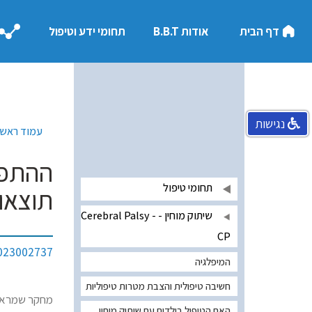
דף הבית
אודות B.B.T
תחומי ידע וטיפול
נגישות
עמוד ראשי
תחומי טיפול
תוצאו
שיתוק מוחין - Cerebral Palsy -
CP
9023002737
המיפלגיה
חשיבה טיפולית והצבת מטרות טיפוליות
מחקר שמראה 
האם הטיפול בילדים עם שיתוק מוחין