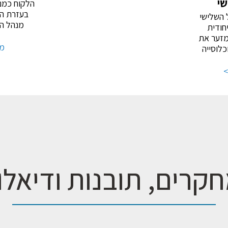
שי
הלקוח כמנ
בעזרת המ
 השלישי
מנהל המ
חודית
מזער את
מי
כלוסייה
>
קרים, תובנות ודיאלו