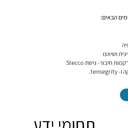
מים הבאים:
יה
נית ושיאצו
ות חיבור- גישת Stecco
tensegr.
תחומי ידע