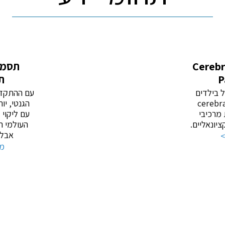
 מוחין - Cerebral
תסמונ
P
ת
ל בילדים
עם ההתקדמ
יתוק מוחין (cerebral
הגנטי, יו
ית מרכיבי
עם ליקוי 
ציונאליים.
העולמי ה
אבל, 
>
מי