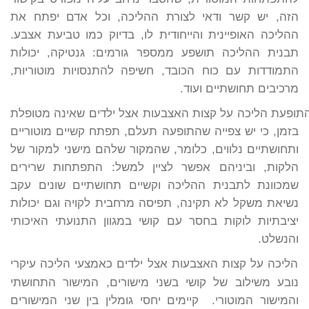
הזה, יש קשר ודאי לצורת ההליכה, וכל אדם יפתח את
ההליכה האופיינית והייחודית לו, בדיוק כמו טביעת אצבע.
תבנית ההליכה תושפע ממספר גורמים: גנטיקה, יכולות
התמודדות עם כוח הכובד, חשיפה להתנסויות מוטוריות,
מרכיבים תחושתיים ועוד.
ופעת הליכה על קצות האצבעות אצל ילדים שאינה מטופלת
בזמן, כי יש צפייה שהתופעה תעלם, תפתח קשיים מוטוריים
ותחושתיים נלווים, כלומר, שהמקור שלהם מישני למקור של
הלקות, וביניהם אפשר לציין למשל: התפתחות שרירים
שמכוונת לתבנית ההליכה וקשיים תחושתיים שונים עקב
נשיאת משקל לא תקינה, תפיסה מרחבית לקויה וגם יכולות
יציבתיות לוקות בחסר עם קושי במגוון התנועתי האיכותי
והנשלט.
הליכה על קצות האצבעות אצל ילדים כאמצעי הליכה עיקרי
נובע משילוב של קושי בשני מישורים, המישור התחושתי
והמישור המוטורי. קיימים יחסי גומלין בין שני המישורים