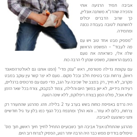
אביבה תמיד הרגיעה אותי
והזכירה שהדנ"א משתנה אונליין,
כך שרוב הדברים יכולים
להשתנות לטובה בעבודה נכונה
ומתמידה.
"מספיק מבט אחד טוב ויש עם
מה לעבוד" – המשפט הראשון
שלה אלי, כשראתה את נועם
בפעם הראשונה, משפט שנתן לי הרבה כוח.
עם עקומת גדילה מטורפת, ראש "ענק מדי" (הפנו אותנו גם לאולטרהסאונד
ראש), צרחות ובכי בטיפת חלב ובכל מקום... נועם לא יצר קשר עין עוקב במבט
מקרוב, לא חייך, רק במצב של שכיבה על הגב, מדי פעם עם פרכוסים ברגליים,
רעידות בידיים, לא ישן במשך היום והלילה, צמוד לבקבוק, צורח בכל שאר הזמן
שלא אוכל, פולט המון בצורת ריפלוקס, ללא שינה רגועה.
היה נרדם באפיסת כוחות בשש בערב עד 2 בלילה. וזהו. מהרגע שהתעורר רק
צרחות, כלום לא עוזר... והוא הולך ומתנפח בכל הגוף כמו בלון עד גיל חודשיים
וחצי כשהגענו לאביבה.
מהרגע שהתחלנו אצל אביבה תוך כשבועיים התחיל לחייך חיוך ראשון, תוך מס'
טיפולים בודדים ממש כבר היה הרבה יותר רגוע, הפסיק לצרוח רוב היום.