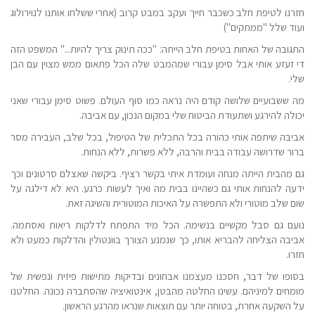
חזרנו לטיפת חלב כשכבר חייך ועקב במבט קרוב (אחרי ששלחו אותנו לנוירולוג
ועוד שלל "ממתקים")
התגובה של האחות בטיפת חלב הייתה: "ככה תינוק צריך להיות..." המשפט הזה
די זעזע אותי אבל סימן עבורי שמהמבט שלה הכל פתאום ממש מצוין עם הבן
שלי.
מה ששבועיים שלושה קודם היה נראה כמו סוף העולם. פשוט סימן עבורי שאני
יכולה להירגע ושתעודת הביטוח שלי במקום הנכון, עם אביבה.
אביבה שיתפה אותי כהורה בכל התכלית של הטיפול, בכל שלב, העבירה מסר
ברור שדרושה עבודה בבית והרבה, ללא פשרות, ללא הנחות.
גם מהבית הייתה מנחה ועומדת איתי בקשר רציף. ביקשה שאצלם סרטונים וכך
ידעה להנחות אותי גם כשהיינו בבית מה ואיך לעשות כרגע. היא לא דילגה על
שום שלב מוטורי ולא התפשרה על האיכות המוטורית והשיגה זאת.
נועם גם סבל מקשיים בנשימה. הכל מיד התפתח לדלקות ריאות ואסתמה.
אביבה הצליחה להבריא אותו, כך שנמנע הצורך בוונטולין והדלקות כמעט ולא
חזרו.
בסופו של דבר, חסכנו מעצמנו אבחונים ובדיקות מתישות פיזית ונפשית של
מומחים למיניהם. עשינו החלטה מהבטן, אינטואיציה שהסתברה נכונה. החלטנו
על השקעה אחרת, בטוחה יותר עם תוצאות שנראו מהרגע הראשון.