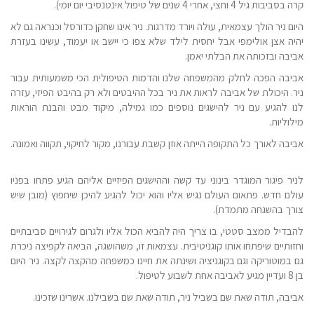
קרה בסביבות גיל 4 וחצי, אחרי 4 שנים של טיפול אינטנסיבי יום יומי).
היום ניר הולך עצמאית, עולה ויורד מדרגות. ניר אינו שחקן כדורסל וכנראה גם לא
יהיה אצן אולימפי אבל יחסית לילד שלא צפו כי יישב או יעמוד, עשינו בעזרת
אביבה ובזכותה את הבלתי יאמן.
אביבה הפכה לחלק מהמשפחה שלנו והדמות הטיפולית הכי משמעותית עבור
ניר. היכולת של אביבה לראות את ניר בכל ההיבטים ולא רק בהיבט הפיזי, עזרה
לנו להגיע עם ניר להישגים נוספים כמו גמילה, מיקוד מבט והבנת הוראות
מילוליות.
אביבה לאורך כל התקופה הייתה אוזן קשבת עבורנו, מקור לחיקוי, תקווה ואמונה.
לניר פיגור המוגדר בינוני עד קשה וההישגים הפיזיים אליהם הגיע פתחו בפניו
עולם חדש. פתאום העולם נגיש אליו והוא יכול להגיע להיכן שיחפוץ (מובן שיש
צורך בהשגחה מתמדת).
להבדיל ממצב סטטי, בו צריך היה להביא הכול אליו ולגרום לגירויים סביבתיים
וחזותיים שיפתחו אותו קוגניטיבית. עצמאות זו, משהושגה, הביאה לקפיצה ניכרת
גם במוטוריקה וגם בקוגניציה ושינתה את חיינו כמשפחה מהקצה לקצה. ניר היום
בן 8 ועדיין מגיע לאביבה אחת לשבוע לטיפול.
אביבה, תודה שאת שם בשביל ניר, תודה שאת שם בשבילנו. אשרינו שזכינו.