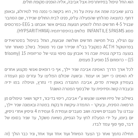
הוא החל טיפול בפיזיותרפיה אצל אביבה, אליה הופנינו מקופת חולים.
ברגע שאביבה שמה את עיניה על ניר, היא ביקשה כי נפנה מיד לנוירולוג, ובאופן
דחוף. כתוצאה מהלחץ שהפעילה עלינו, פנינו לבית החולים שניידר, שם הסתבר
שבגיל 4-5 חודשים החלו להופיע תנועות בגפיים אשר אובחנו ב EEG-כפרכוסים
מסוג INFANTILE SPASMS מלווים בהיפסריתמיה (HYPSARITHMIA).
עם הגילוי, בגיל חמישה חודשים ושלושה שבועות, הוחל בטיפול בסטרואידים
בפרוטוקול ACTH כמקובל בבי”ח שניידר שבו ניר מטופל. בשלב מאוחר יותר
בוצעה בדיקה גנטית שבה ניר אובחן עם מיפוי גנטי של טריזומיה 15 (trisomy
15) – כרומוזום 15 מופיע 3 פעמים.
לכל אורך הדרך האמינה אביבה שניר יילך, אף כי רופאים ואנשי מקצוע אחרים
לא האמינו כי יישב או יעמוד. ובשעה שכולם המליצו על עזרים כגון העמדה
בעמידון וקשירת סדים, אביבה התנגדה באופן די נחרץ, וטיפלה במו ידיה
ובעבודה קשה וסיזיפית עד שלבסוף המטרה הושגה!
בשילוב של פיזיו ושיאצו שנעשו ע”י אביבה, ריפוי בדיבור, דיקור ושאר טיפולים מן
הרפואה הסינית, ובעיקר – התמדה עיקשת ודבקות במטרה ובאמונה שניר יילך,
עבדנו על מעברים וישיבה ושוב מעברים ועמידת 6 ועמידת 4 וניסיון אחרי ניסיון,
יום ביומו, על ידי הפעלת לחץ על הגפיים, נשיאת משקל, עד שניר בסופו של
דבר, סוף סוף עמד לבדו.
תחילה נתמך ואחר כך הצעד המיוחל ועוד אחד ועוד אחד, וניר כבר הולך (זה