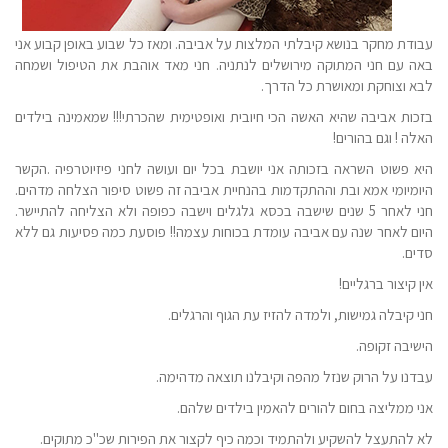
עבודת מחקר בנושא קיבלתי המלצות על אביבה. ומאז כל שבוע באופן קבוע אני
באה עם חני המתוקה מירושלים לנתניה. חני מאד אוהבת את הטיפול ושמחה
לבא וצוחקת ומאושרת כל הדרך
.
בזכות אביבה שהיא האשה הכי חיובית ואופטימית שהכרתי!!! שמאמינה בילדים
האלה ! וגם בהורים
!
היא פשוט השראה בזכותה אני יושבת בכל יום ועושה לחני פיזיוטרפיה .הקשר
היומיומי אמא ובת וההתקדמות בהנחיית אביבה זה פשוט סיפור הצלחה מדהים.
חני לאחר 5 שנים שישבה בכסא גלגלים וישבה כפופה ולא הצליחה להתיישר.
היום לאחר שנה עם אביבה עומדת בכוחות עצמה
!!
פוסעת כמה פסיעות גם ללא
סדים
.
אין קיצור ברגליים
!
חני קיבלה גמישות, ולמדה להזיז עת הגוף והרגלים
.
הישיבה זקופה
.
עבדנו על הרוק שנזל מהפה וקיבלנו תוצאה מדהימה
.
אני ממליצה בחום להורים להאמין בילדים שלהם
.
לא להתעצל להשקיע ולהתמיד וכמה כיף לקצור את הפירות שכ
"
כ מתוקים
.