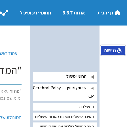
דף הבית
אודות B.B.T
תחומי ידע וטיפול
נגישות
עמוד ראשי
"המדרג
תחומי טיפול
שיתוק מוחין - Cerebral Palsy -
"סנגור עצמי
CP
ומימושם. ובע
המיפלגיה
חשיבה טיפולית והצבת מטרות טיפוליות
המונולוג של 
האם הטיפול בילדים עם שיתוק מוחין