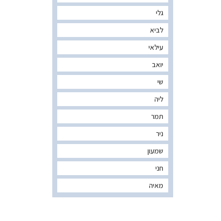
גלי
לביא
עילאי
יואב
שי
ליה
תמר
ניר
שמעון
חני
מאיה