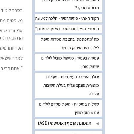
מבוסס מחקר?
בספר לימודי 
הקוד האתי - פיזיותרפיה - הלכה למעשה
משפטים מתוך
המטפל הפיזיותרפיסט - מאמן או מתקן?
אני זוכר שחש
הן הובילו ונת
מה 'מתפספס' בהצבת מטרות טיפול
לילדים עם שיתוק מוחין?
הפיזיותרפיסט
לאחר ששאל ל
עמידה בעמידון כטיפול מוביל לילדים
שיתוק מוחין
" אתה הרי רוצ
יכולת הישיבה העצמאית - פעילות
מוטורית פונקציונלית בעלת חשיבות
עליונה
שאלות בסיסיות - טיפול מקדם לילדים
עם שיתוק מוחין
תסמונת הרצף האוטיסטי (ASD)