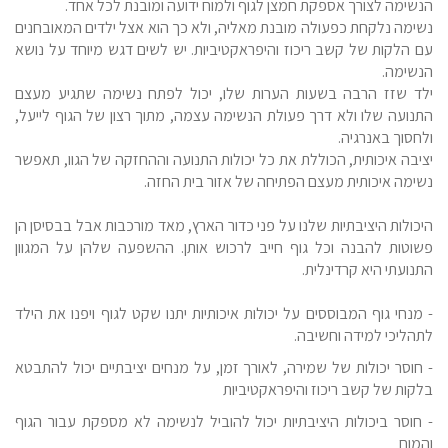
הנשימה לצורך אספקת חמצן לגוף ולמוח ידועה ומובנת לכל אחד.
נשימה נלקחת כפעולה מובנת מאליה, ולא כך הוא אצל ילדים המאובחנים
עם הלקות של קשב ריכוז והיפראקטיביות. יש לשים דגש מיוחד על נושא
הנשימה.
ילד שזז הרבה בשעות הערות שלו, יכול לפתח נשימה שתגיע מעצם
התנועה שלו ולא דרך פעולת הנשימה עצמה, מתוך רצון של הגוף לייעל,
ולחסוך באנרגיה.
יציבה איכותית, הכוללת את כל יכולות התנועה וההחזקה של הגוו, תאפשר
נשימה איכותית מעצם הפתיחה של אזור בית החזה.
היכולות היציבתיות שלנו על פני כדור הארץ, מאד מורכבות אבל בבסיסן הן
פשוטות להבנה וכל גוף חייב לרכוש אותן. ההשפעה שלהן על המגוון
התנועתי היא קרדינלית.
- מנחי גוף המבוססים על יכולות איכותיות יתנו שקט לגוף ויפנו את הילד
לתהליכי למידה וחשיבה.
- חוסר יכולות של שמירה, לאורך זמן, על מנחים יציבתיים יכול להתבטא
בלקות של קשב ריכוז והיפראקטיביות
- חוסר ביכולות היציבתיות יכול להוביל לנשימה לא מספקת עבור הגוף
והמוח