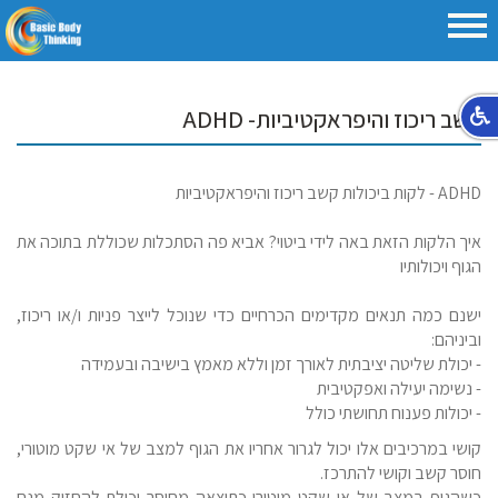
קשב ריכוז והיפראקטיביות- ADHD
ADHD - לקות ביכולות קשב ריכוז והיפראקטיביות
איך הלקות הזאת באה לידי ביטוי? אביא פה הסתכלות שכוללת בתוכה את
הגוף ויכולותיו
ישנם כמה תנאים מקדימים הכרחיים כדי שנוכל לייצר פניות ו/או ריכוז,
וביניהם:
- יכולת שליטה יציבתית לאורך זמן וללא מאמץ בישיבה ובעמידה
- נשימה יעילה ואפקטיבית
- יכולות פענוח תחושתי כולל
קושי במרכיבים אלו יכול לגרור אחריו את הגוף למצב של אי שקט מוטורי,
חוסר קשב וקושי להתרכז.
כשהגוף במצב של אי שקט מוטורי כתוצאה מחוסר יכולת להחזיק מנח