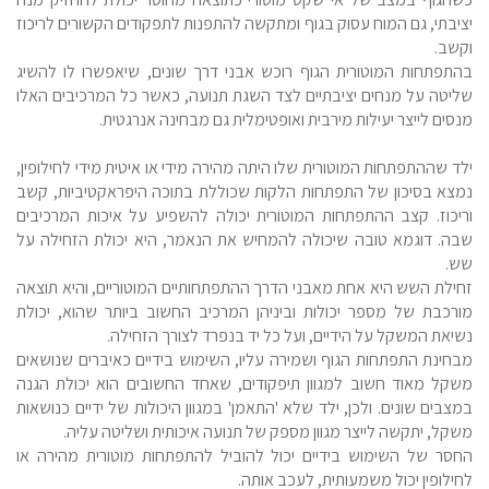
יציבתי, גם המוח עסוק בגוף ומתקשה להתפנות לתפקודים הקשורים לריכוז
וקשב.
בהתפתחות המוטורית הגוף רוכש אבני דרך שונים, שיאפשרו לו להשיג
שליטה על מנחים יציבתיים לצד השגת תנועה, כאשר כל המרכיבים האלו
מנסים לייצר יעילות מירבית ואופטימלית גם מבחינה אנרגטית.
ילד שההתפתחות המוטורית שלו היתה מהירה מידי או איטית מידי לחילופין,
נמצא בסיכון של התפתחות
הלקות שכוללת בתוכה היפראקטיביות, קשב
וריכוז. קצב ההתפתחות המוטורית יכולה להשפיע על איכות המרכיבים
שבה. דוגמא טובה שיכולה להמחיש את הנאמר, היא יכולת הזחילה על
שש.
זחילת השש היא אחת מאבני הדרך ההתפתחותיים המוטוריים, והיא תוצאה
מורכבת של מספר יכולות
וביניהן המרכיב החשוב ביותר שהוא, יכולת
נשיאת המשקל על הידיים, ועל כל יד בנפרד לצורך הזחילה.
מבחינת התפתחות הגוף ושמירה עליו, השימוש בידיים כאיברים שנושאים
משקל מאוד חשוב למגוון תיפקודים, שאחד החשובים הוא יכולת הגנה
במצבים שונים. ולכן, ילד שלא 'התאמן' במגוון היכולות של ידיים כנושאות
משקל, יתקשה לייצר מגוון מספק של תנועה איכותית ושליטה עליה.
החסר של השימוש בידיים יכול להוביל להתפתחות מוטורית מהירה או
לחילופין יכול משמעותית, לעכב אותה.