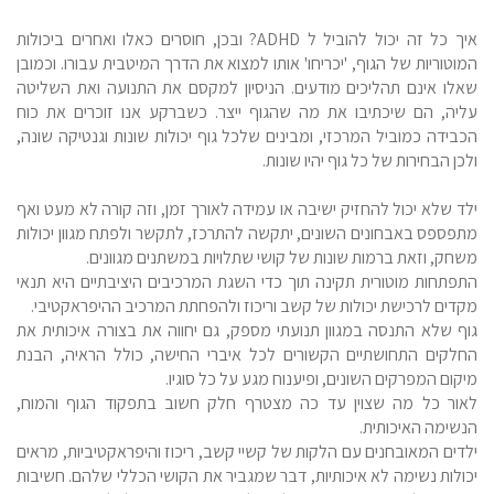
איך כל זה יכול להוביל ל ADHD? ובכן, חוסרים כאלו ואחרים ביכולות
המוטוריות של הגוף, 'יכריחו' אותו למצוא את הדרך המיטבית עבורו. וכמובן
שאלו אינם תהליכים מודעים. הניסיון למקסם את התנועה ואת השליטה
עליה, הם שיכתיבו את מה שהגוף ייצר. כשברקע אנו זוכרים את כוח
הכבידה כמוביל המרכזי, ומבינים שלכל גוף יכולות שונות וגנטיקה שונה,
ולכן הבחירות של כל גוף יהיו שונות.
ילד שלא יכול להחזיק ישיבה או עמידה לאורך זמן, וזה קורה לא מעט ואף
מתפספס באבחונים השונים, יתקשה להתרכז, לתקשר ולפתח מגוון יכולות
משחק, וזאת ברמות שונות של קושי שתלויות במשתנים
מגוונים.
התפתחות מוטורית תקינה תוך כדי השגת המרכיבים היציבתיים היא תנאי
מקדים לרכישת יכולות של קשב וריכוז ולהפחתת המרכיב ההיפראקטיבי.
גוף שלא התנסה במגוון תנועתי מספק, גם יחווה את בצורה איכותית את
החלקים התחושתיים הקשורים לכל איברי החישה, כולל הראיה, הבנת
מיקום המפרקים השונים, ופיענוח מגע על כל סוגיו.
לאור כל מה שצוין עד כה מצטרף חלק חשוב בתפקוד הגוף והמוח,
הנשימה האיכותית.
ילדים המאובחנים עם הלקות של קשיי קשב, ריכוז והיפראקטיביות, מראים
יכולות נשימה לא איכותיות, דבר שמגביר את הקושי הכללי שלהם. חשיבות