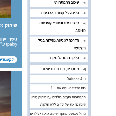
עיכוב התפתחותי
הליכה על קצות האצבעות
קשב ריכוז והיפראקטיביות-
שיתוק מוחין - sy - CP
ADHD
הדרכה למניעת נפילות בגיל
palsy) ע"י הקניית מרכיבי תנועה איכותיים ופונקציונאליים.
השלישי
הלקוח כמנהל מקרה
לקטגוריה
מחקרים, תובנות ודיאלוג
Balance 4-u
כוח הכבידה- ומה אם......?
התפתחות העצם בילדים עם שיתוק מוחין
שונה מזאת של ילדים ללא הלקות
ניהול מבוסס מחקר ושיקום מוטורי לילדים