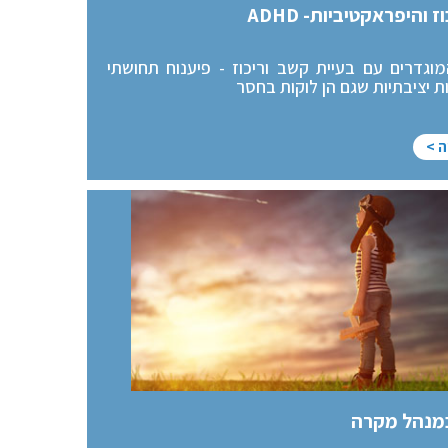
 והיפראקטיביות- ADHD
מוגדרים עם בעיית קשב וריכוז - פיענוח תחושתי
לות יציבתיות שגם הן לוקות בחסר
ה >
מנהל מקרה