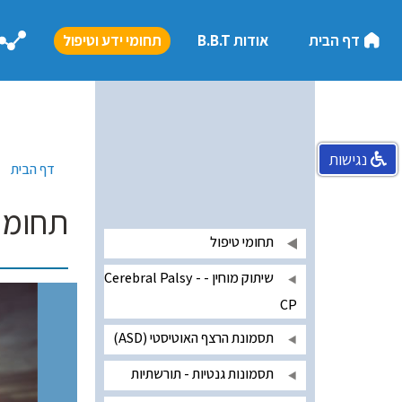
דף הבית
אודות B.B.T
תחומי ידע וטיפול
נגישות
דף הבית
תחומי 
תחומי טיפול
שיתוק מוחין - Cerebral Palsy -
CP
תסמונת הרצף האוטיסטי (ASD)
תסמונות גנטיות - תורשתיות