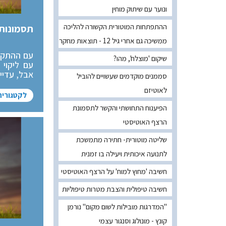
ונוער עם שיתוק מוחין
ההתפתחות המוטורית הקשורה להליכה
תסמונות 
ממשיכה גם אחרי גיל 12 - תוצאות מחקר
עם ההתקדמ
שיקום 'מוצלח', מהו?
עם ליקוי 
אבל, עדיי
סממנים מוקדמים שעשויים להוביל
לאוטיזם
לקטגוריה
הפיענוח התחושתי והקשר לתסמונת
הרצף האוטיסטי
שליטה מוטורית- חתירה מתמשכת
לתנועה איכותית ויעילה בו זמנית
חשיבה 'מחוץ למוח' על הרצף האוטיסטי
חשיבה טיפולית והצבת מטרות טיפוליות
"המדרגות מובילות לשום מקום" נורמן
קונץ - מונולוג וסנגור עצמי