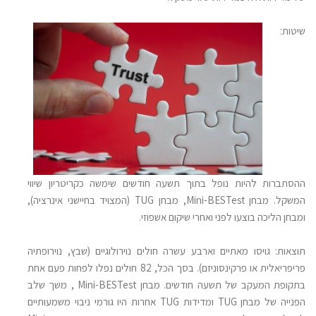
שיטות:
ההסתברות להיות נופל בתוך תשעה חודשים שימשה כקריטריון שיווי
המשקל. מבחן Mini-BESTest, מבחן TUG (המצויד בחיישני אינרציה),
ומבחן הליכה בוצעו לפני ואחרי שיקום אשפוזי.
תוצאות:
גויסו מאתיים וארבע עשרה חולים נוירולוגיים (שבץ, נוירופתיה
פריפריאלית או פרקינסוניזם). בסך הכל, 82 חולים נפלו לפחות פעם אחת
בתקופת המעקב של תשעה חודשים. מבחן Mini-BESTest , משך שלב
הפנייה של מבחן TUG ומדידות TUG אחרות היו גורמי ניבוי משמעותיים