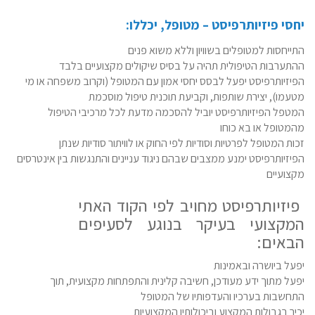
יחסי פיזיותרפיסט – מטופל, יכללו:
התייחסות למטופלים בשוויון וללא משוא פנים
ההתערבות הטיפולית תהיה על בסיס שיקולים מקצועיים בלבד
הפיזיותרפיסט יפעל לבסס יחסי אמון עם המטופל (וקרוב משפחה או מי
מטעמו), יצירת שותפות, וקביעת תוכנית טיפול מוסכמת
המטפל הפיזיותרפיסט יוביל להסכמה מדעת לכל מרכיבי הטיפול
מהמטופל או בא כוחו
זכות המטופל לפרטיות וסודיות לפי החוק או לוויתור סודיות שנתן
הפיזיותרפיסט ימנע ממצבים שבהם ניגוד עניינים והתנגשות בין אינטרסים
מקצועיים
פיזיותרפיסט מחויב לפי הקוד האתי
המקצועי בעיקר בנוגע לסעיפים
הבאים:
יפעל ביושרה ובאמינות
יפעל מתוך ידע מעודכן, חשיבה קלינית והתפתחות מקצועית, תוך
התחשבות בערכיו והעדפותיו של המטופל
יכיר בגבולות המקצוע וביכולותיו המקצועיות